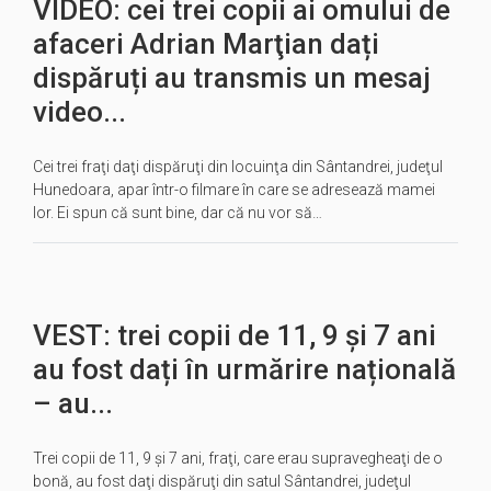
VIDEO: cei trei copii ai omului de
afaceri Adrian Marţian dați
dispăruți au transmis un mesaj
video...
Cei trei fraţi daţi dispăruţi din locuinţa din Sântandrei, judeţul
Hunedoara, apar într-o filmare în care se adresează mamei
lor. Ei spun că sunt bine, dar că nu vor să…
VEST: trei copii de 11, 9 şi 7 ani
au fost dați în urmărire națională
– au...
Trei copii de 11, 9 şi 7 ani, fraţi, care erau supravegheaţi de o
bonă, au fost daţi dispăruţi din satul Sântandrei, judeţul