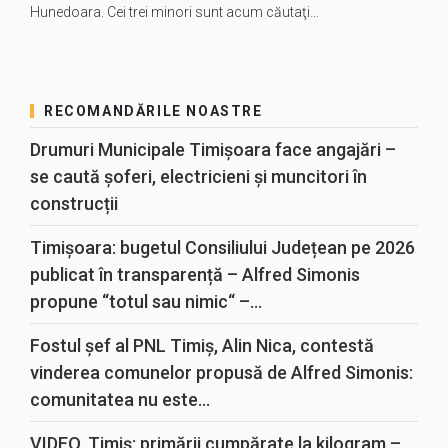
Hunedoara. Cei trei minori sunt acum căutaţi…
RECOMANDĂRILE NOASTRE
Drumuri Municipale Timișoara face angajări –
se caută șoferi, electricieni și muncitori în
construcții
Timișoara: bugetul Consiliului Județean pe 2026
publicat în transparență – Alfred Simonis
propune “totul sau nimic“ –...
Fostul șef al PNL Timiș, Alin Nica, contestă
vinderea comunelor propusă de Alfred Simonis:
comunitatea nu este...
VIDEO. Timiș: primării cumpărate la kilogram –