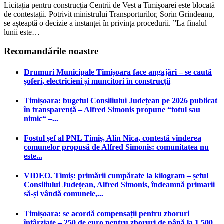
Licitația pentru construcția Centrii de Vest a Timișoarei este blocată
de contestații. Potrivit ministrului Transporturilor, Sorin Grindeanu,
se așteaptă o decizie a instanței în privința procedurii. ”La finalul
lunii este…
Recomandările noastre
Drumuri Municipale Timișoara face angajări – se caută
șoferi, electricieni și muncitori în construcții
Timișoara: bugetul Consiliului Județean pe 2026 publicat
în transparență – Alfred Simonis propune “totul sau
nimic“ –...
Fostul șef al PNL Timiș, Alin Nica, contestă vinderea
comunelor propusă de Alfred Simonis: comunitatea nu
este...
VIDEO. Timiș: primării cumpărate la kilogram – șeful
Consiliului Județean, Alfred Simonis, îndeamnă primarii
să-și vândă comunele,...
Timișoara: se acordă compensații pentru zboruri
întârziate – 250 de euro pentru zboruri de până la 1.500...