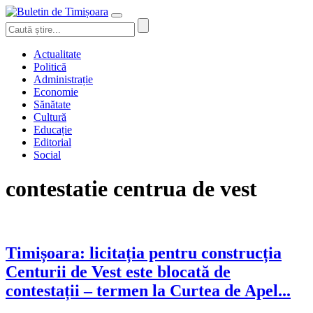
Actualitate
Politică
Administrație
Economie
Sănătate
Cultură
Educație
Editorial
Social
contestatie centrua de vest
Timișoara: licitația pentru construcția
Centurii de Vest este blocată de
contestații – termen la Curtea de Apel...