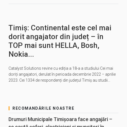
Timiș: Continental este cel mai
dorit angajator din județ – în
TOP mai sunt HELLA, Bosh,
Nokia...
Catalyst Solutions revine cu ediția a 18-a a studiului Cei mai
doriți angajatori, derulat în perioada decembrie 2022 – aprilie
2023. Cei 1334 de respondenți din județul Timiș au studii…
RECOMANDĂRILE NOASTRE
Drumuri Municipale Timișoara face angajări –
se caută șoferi, electricieni și muncitori în