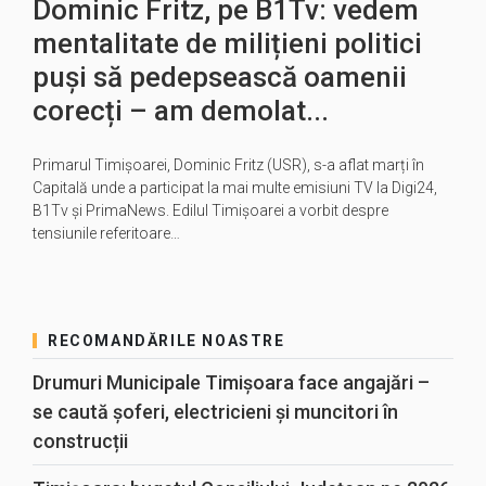
Dominic Fritz, pe B1Tv: vedem
mentalitate de milițieni politici
puși să pedepsească oamenii
corecți – am demolat...
Primarul Timișoarei, Dominic Fritz (USR), s-a aflat marți în
Capitală unde a participat la mai multe emisiuni TV la Digi24,
B1Tv și PrimaNews. Edilul Timișoarei a vorbit despre
tensiunile referitoare…
RECOMANDĂRILE NOASTRE
Drumuri Municipale Timișoara face angajări –
se caută șoferi, electricieni și muncitori în
construcții