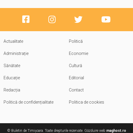
Actualitate
Politică
Administrație
Economie
Sănătate
Cultură
Educație
Editorial
Redacția
Contact
Politică de confidențialitate
Politica de cookies
© Buletin de Timișoara. Toate drepturile rezervate. Găzduire web
maghost.ro