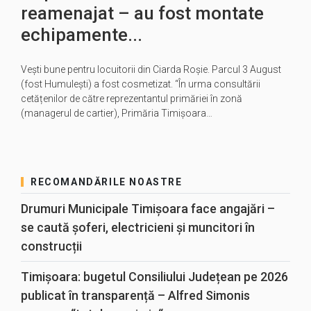
reamenajat – au fost montate
echipamente...
Vești bune pentru locuitorii din Ciarda Roșie. Parcul 3 August
(fost Humulești) a fost cosmetizat. “În urma consultării
cetățenilor de către reprezentantul primăriei în zonă
(managerul de cartier), Primăria Timișoara…
RECOMANDĂRILE NOASTRE
Drumuri Municipale Timișoara face angajări –
se caută șoferi, electricieni și muncitori în
construcții
Timișoara: bugetul Consiliului Județean pe 2026
publicat în transparență – Alfred Simonis