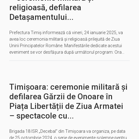
religioasă, defilarea
Detașamentului...
Prefectura Timiș informează că vineri, 24 ianuarie 2025, va
avea loc ceremonia militară și religioasă prilejuită de Ziua
Unirii Principatelor Române. Manifestările dedicate acestui
eveniment se vor desfășura după următorul program: Ora…
Timișoara: ceremonie militară și
defilarea Gărzii de Onoare în
Piața Libertății de Ziua Armatei
– spectacole cu...
Brigada 18 ISR „Decebal” din Timișoara va organiza, pe data
de 25 octombrie 2024, o serie de evenimente solemne pentru