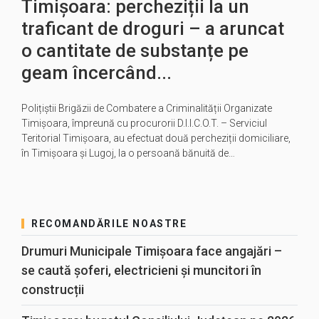
Timișoara: percheziții la un
traficant de droguri – a aruncat
o cantitate de substanțe pe
geam încercând...
Polițiștii Brigăzii de Combatere a Criminalității Organizate
Timișoara, împreună cu procurorii D.I.I.C.O.T. – Serviciul
Teritorial Timișoara, au efectuat două percheziții domiciliare,
în Timișoara și Lugoj, la o persoană bănuită de…
RECOMANDĂRILE NOASTRE
Drumuri Municipale Timișoara face angajări –
se caută șoferi, electricieni și muncitori în
construcții