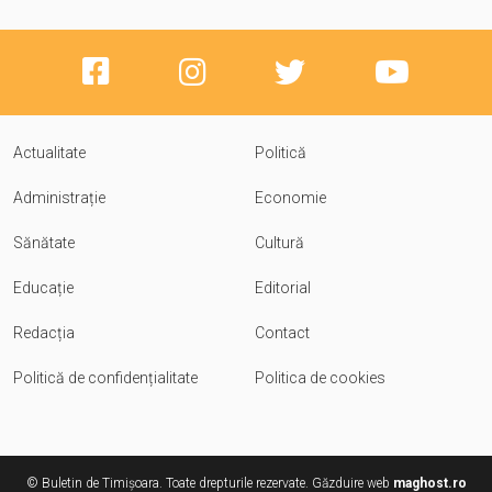
Actualitate
Politică
Administrație
Economie
Sănătate
Cultură
Educație
Editorial
Redacția
Contact
Politică de confidențialitate
Politica de cookies
© Buletin de Timișoara. Toate drepturile rezervate. Găzduire web
maghost.ro