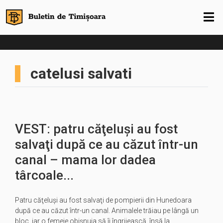
catelusi salvati
VEST: patru căţeluşi au fost
salvaţi după ce au căzut într-un
canal – mama lor dadea
târcoale...
Patru căţeluşi au fost salvaţi de pompierii din Hunedoara
după ce au căzut într-un canal. Animalele trăiau pe lângă un
bloc, iar o femeie obişnuia să îi îngrijească, însă la…