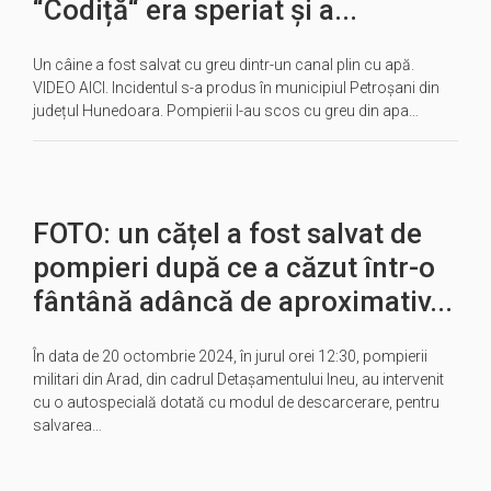
“Codiță“ era speriat și a...
Un câine a fost salvat cu greu dintr-un canal plin cu apă.
VIDEO AICI. Incidentul s-a produs în municipiul Petroșani din
județul Hunedoara. Pompierii l-au scos cu greu din apa…
FOTO: un cățel a fost salvat de
pompieri după ce a căzut într-o
fântână adâncă de aproximativ...
În data de 20 octombrie 2024, în jurul orei 12:30, pompierii
militari din Arad, din cadrul Detașamentului Ineu, au intervenit
cu o autospecială dotată cu modul de descarcerare, pentru
salvarea…