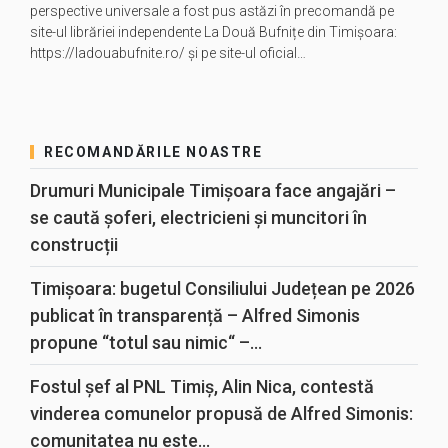
perspective universale a fost pus astăzi în precomandă pe
site-ul librăriei independente La Două Bufnițe din Timișoara:
https://ladouabufnite.ro/ și pe site-ul oficial…
RECOMANDĂRILE NOASTRE
Drumuri Municipale Timișoara face angajări –
se caută șoferi, electricieni și muncitori în
construcții
Timișoara: bugetul Consiliului Județean pe 2026
publicat în transparență – Alfred Simonis
propune “totul sau nimic“ –...
Fostul șef al PNL Timiș, Alin Nica, contestă
vinderea comunelor propusă de Alfred Simonis:
comunitatea nu este...