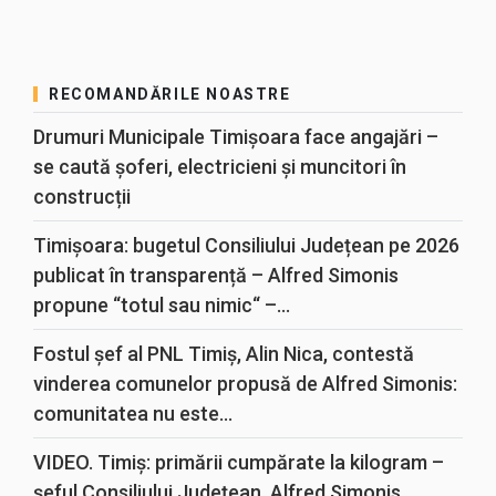
RECOMANDĂRILE NOASTRE
Drumuri Municipale Timișoara face angajări –
se caută șoferi, electricieni și muncitori în
construcții
Timișoara: bugetul Consiliului Județean pe 2026
publicat în transparență – Alfred Simonis
propune “totul sau nimic“ –...
Fostul șef al PNL Timiș, Alin Nica, contestă
vinderea comunelor propusă de Alfred Simonis:
comunitatea nu este...
VIDEO. Timiș: primării cumpărate la kilogram –
șeful Consiliului Județean, Alfred Simonis,