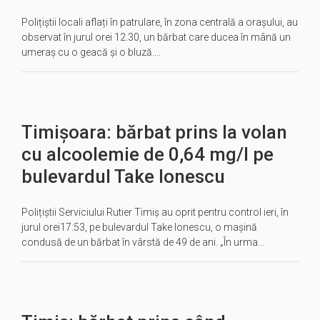
Polițiștii locali aflați în patrulare, în zona centrală a orașului, au
observat în jurul orei 12.30, un bărbat care ducea în mână un
umeraș cu o geacă și o bluză….
Timișoara: bărbat prins la volan
cu alcoolemie de 0,64 mg/l pe
bulevardul Take Ionescu
Polițiștii Serviciului Rutier Timiș au oprit pentru control ieri, în
jurul orei17:53, pe bulevardul Take Ionescu, o mașină
condusă de un bărbat în vârstă de 49 de ani. „În urma…