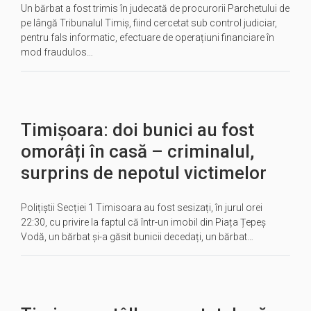
Un bărbat a fost trimis în judecată de procurorii Parchetului de
pe lângă Tribunalul Timiș, fiind cercetat sub control judiciar,
pentru fals informatic, efectuare de operațiuni financiare în
mod fraudulos…
Timișoara: doi bunici au fost
omorâți în casă – criminalul,
surprins de nepotul victimelor
Polițiștii Secției 1 Timisoara au fost sesizați, în jurul orei
22:30, cu privire la faptul că într-un imobil din Piața Țepeș
Vodă, un bărbat și-a găsit bunicii decedați, un bărbat…