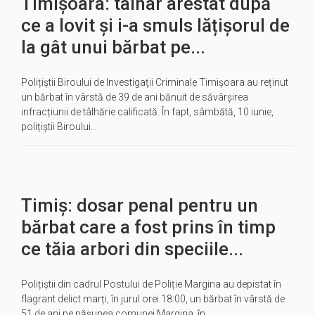
Timișoara: tâlhar arestat după
ce a lovit și i-a smuls lățișorul de
la gât unui bărbat pe...
Polițiștii Biroului de Investigaţii Criminale Timișoara au reținut
un bărbat în vârstă de 39 de ani bănuit de săvârșirea
infracțiunii de tâlhărie calificată. În fapt, sâmbătă, 10 iunie,
polițiștii Biroului…
Timiș: dosar penal pentru un
bărbat care a fost prins în timp
ce tăia arbori din speciile...
Polițiștii din cadrul Postului de Poliție Margina au depistat în
flagrant delict marți, în jurul orei 18:00, un bărbat în vârstă de
51 de ani pe pășunea comunei Margina, în…