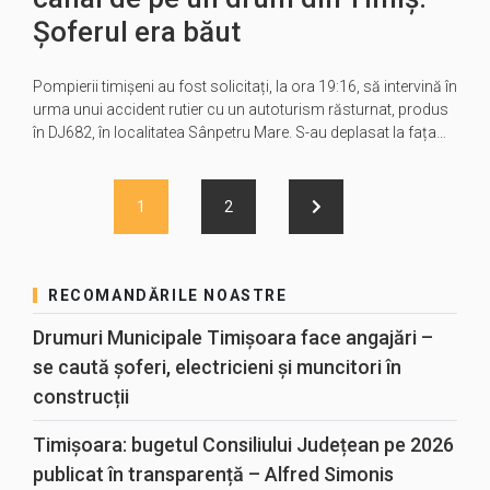
Șoferul era băut
Pompierii timișeni au fost solicitați, la ora 19:16, să intervină în
urma unui accident rutier cu un autoturism răsturnat, produs
în DJ682, în localitatea Sânpetru Mare. S-au deplasat la fața…
1
2
RECOMANDĂRILE NOASTRE
Drumuri Municipale Timișoara face angajări –
se caută șoferi, electricieni și muncitori în
construcții
Timișoara: bugetul Consiliului Județean pe 2026
publicat în transparență – Alfred Simonis