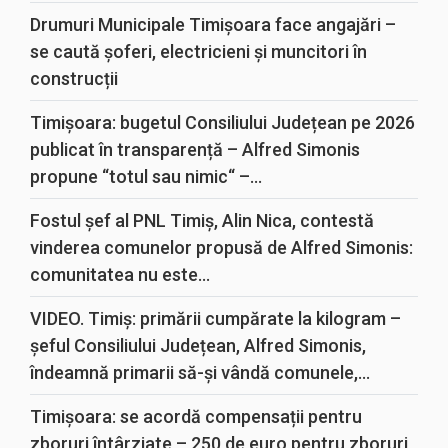
Drumuri Municipale Timișoara face angajări –
se caută șoferi, electricieni și muncitori în
construcții
Timișoara: bugetul Consiliului Județean pe 2026
publicat în transparență – Alfred Simonis
propune “totul sau nimic“ –...
Fostul șef al PNL Timiș, Alin Nica, contestă
vinderea comunelor propusă de Alfred Simonis:
comunitatea nu este...
VIDEO. Timiș: primării cumpărate la kilogram –
șeful Consiliului Județean, Alfred Simonis,
îndeamnă primarii să-și vândă comunele,...
Timișoara: se acordă compensații pentru
zboruri întârziate – 250 de euro pentru zboruri