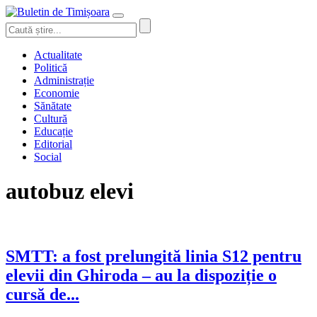
Actualitate
Politică
Administrație
Economie
Sănătate
Cultură
Educație
Editorial
Social
autobuz elevi
SMTT: a fost prelungită linia S12 pentru
elevii din Ghiroda – au la dispoziție o
cursă de...