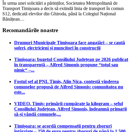
În urma unei solicitări a părinților, Societatea Metropolitană de
Transport Timișoara a decis să extindă linia de transport în comun
S12, dedicată elevilor din Ghiroda, până la Colegiul Național
Bănățean…
Recomandările noastre
Drumuri Municipale Timișoara face angajări – se caută
șoferi, electricieni și muncitori în construcții
Timișoara: bugetul Consiliului Județean pe 2026 publicat
în transparență – Alfred Simonis propune “totul sau
nimic“ –...
Fostul șef al PNL Timiș, Alin Nica, contestă vinderea
comunelor propusă de Alfred Simonis: comunitatea nu
este...
VIDEO. Timiș: primării cumpărate la kilogram – șeful
Consiliului Județean, Alfred Simonis, îndeamnă primarii
să-și vândă comunele,...
Timișoara: se acordă compensații pentru zboruri
întârziate – 250 de euro pentru zboruri de până la 1.500...