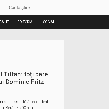
CAȚIE
EDITORIAL
SOCIAL
 Trifan: toți care
ui Dominic Fritz
uni atac rasist fără precedent
 al Berăriei 700 și a