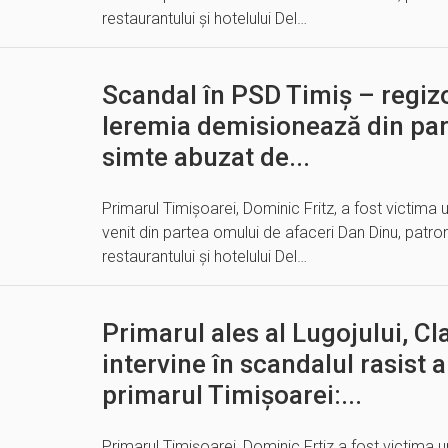
restaurantului și hotelului Del…
Scandal în PSD Timiș – regizo
Ieremia demisionează din par
simte abuzat de...
Primarul Timișoarei, Dominic Fritz, a fost victima 
venit din partea omului de afaceri Dan Dinu, patron
restaurantului și hotelului Del…
Primarul ales al Lugojului, Cl
intervine în scandalul rasist a
primarul Timișoarei:...
Primarul Timișoarei, Dominic Frtiz a fost victima u