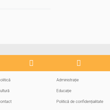
olitică
Administrație
ultură
Educație
ontact
Politică de confidențialitate