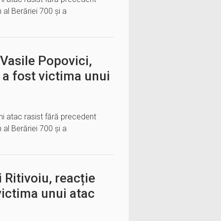
 al Berăriei 700 și a
Vasile Popovici,
 a fost victima unui
ni atac rasist fără precedent
 al Berăriei 700 și a
Ritivoiu, reacție
victima unui atac