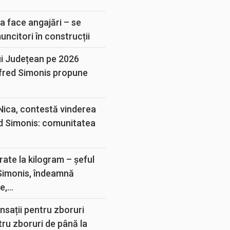
E
a face angajări – se
muncitori în construcții
ui Județean pe 2026
lfred Simonis propune
 Nica, contestă vinderea
d Simonis: comunitatea
rate la kilogram – șeful
 Simonis, îndeamnă
,...
sații pentru zboruri
tru zboruri de până la