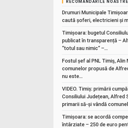
RECOMANDĂRILE NOASTR
Drumuri Municipale Timișoar
caută șoferi, electricieni și 
Timișoara: bugetul Consiliul
publicat în transparență – A
“totul sau nimic“ –...
Fostul șef al PNL Timiș, Alin
comunelor propusă de Alfre
nu este...
VIDEO. Timiș: primării cumpă
Consiliului Județean, Alfred
primarii să-și vândă comunele
Timișoara: se acordă compen
întârziate – 250 de euro pen