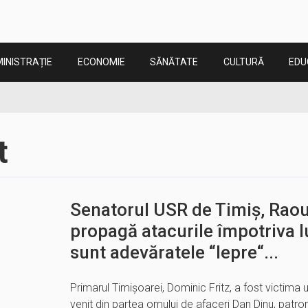
INISTRAȚIE
ECONOMIE
SĂNĂTATE
CULTURĂ
EDU
t
Senatorul USR de Timiș, Raoul
propagă atacurile împotriva l
sunt adevăratele “lepre“...
Primarul Timișoarei, Dominic Fritz, a fost victima 
venit din partea omului de afaceri Dan Dinu, patron