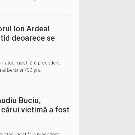
rul Ion Ardeal
tid deoarece se
uni atac rasist fără precedent
 al Berăriei 700 și a
audiu Buciu,
 cărui victimă a fost
ni atac rasist fără precedent