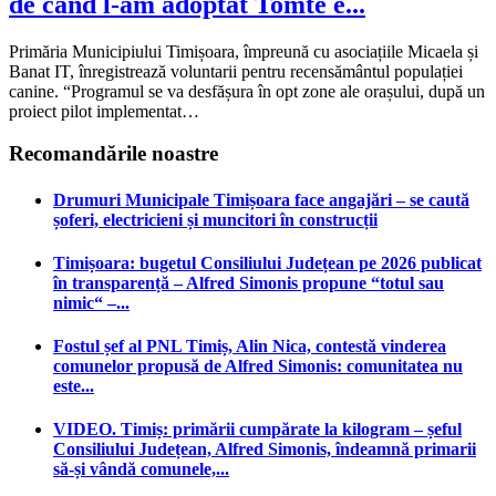
de când l-am adoptat Tomte e...
Primăria Municipiului Timișoara, împreună cu asociațiile Micaela și
Banat IT, înregistrează voluntarii pentru recensământul populației
canine. “Programul se va desfășura în opt zone ale orașului, după un
proiect pilot implementat…
Recomandările noastre
Drumuri Municipale Timișoara face angajări – se caută
șoferi, electricieni și muncitori în construcții
Timișoara: bugetul Consiliului Județean pe 2026 publicat
în transparență – Alfred Simonis propune “totul sau
nimic“ –...
Fostul șef al PNL Timiș, Alin Nica, contestă vinderea
comunelor propusă de Alfred Simonis: comunitatea nu
este...
VIDEO. Timiș: primării cumpărate la kilogram – șeful
Consiliului Județean, Alfred Simonis, îndeamnă primarii
să-și vândă comunele,...