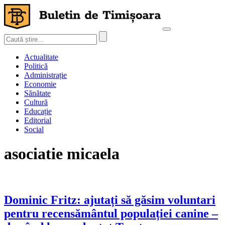
Actualitate
Politică
Administrație
Economie
Sănătate
Cultură
Educație
Editorial
Social
asociatie micaela
Dominic Fritz: ajutați să găsim voluntari
pentru recensământul populației canine –