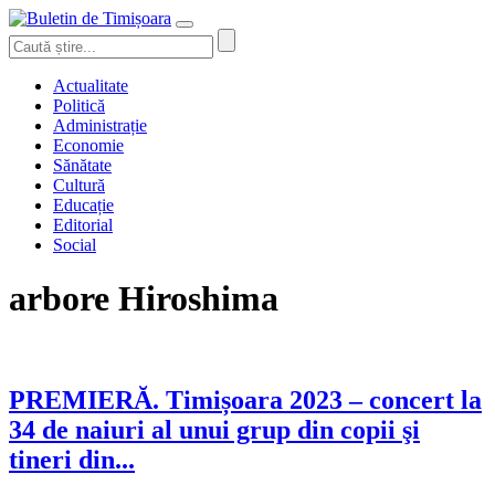
Actualitate
Politică
Administrație
Economie
Sănătate
Cultură
Educație
Editorial
Social
arbore Hiroshima
PREMIERĂ. Timișoara 2023 – concert la
34 de naiuri al unui grup din copii şi
tineri din...