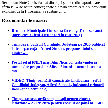
Senda Pan Flute Choir, format din copii şi tineri din Japonia care
cântă la 34 de naiuri confecţionate dintr-un arbore care a supravieţuit
exploziei de la Hiroshima, va susţine un…
Recomandările noastre
Drumuri Municipale Timișoara face angajări – se caută
șoferi, electricieni și muncitori în construcții
Timișoara: bugetul Consiliului Județean pe 2026 publicat
în transparență – Alfred Simonis propune “totul sau
nimic“ –...
Fostul șef al PNL Timiș, Alin Nica, contestă vinderea
comunelor propusă de Alfred Simonis: comunitatea nu
este...
VIDEO. Timiș: primării cumpărate la kilogram – șeful
Consiliului Județean, Alfred Simonis, îndeamnă primarii
să-și vândă comunele,...
Timișoara: se acordă compensații pentru zboruri
întârziate – 250 de euro pentru zboruri de până la 1.500...