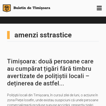
amenzi sstrastice
Timișoara: două persoane care
au cumpărat țigări fără timbru
avertizate de polițiștii locali –
deținerea de astfel...
Polițiștii locali din Timișoara, în cursul zilei de luni, o acțiune în
zona Pieței Iosefin, unde existau suspiciuni că unele persoane
comercializează produse supuse accizării, respectiv țigări