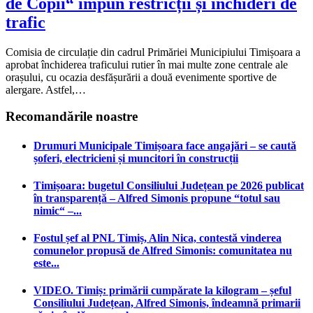
de Copii“ impun restricții și închideri de
trafic
Comisia de circulație din cadrul Primăriei Municipiului Timișoara a
aprobat închiderea traficului rutier în mai multe zone centrale ale
orașului, cu ocazia desfășurării a două evenimente sportive de
alergare. Astfel,…
Recomandările noastre
Drumuri Municipale Timișoara face angajări – se caută
șoferi, electricieni și muncitori în construcții
Timișoara: bugetul Consiliului Județean pe 2026 publicat
în transparență – Alfred Simonis propune “totul sau
nimic“ –...
Fostul șef al PNL Timiș, Alin Nica, contestă vinderea
comunelor propusă de Alfred Simonis: comunitatea nu
este...
VIDEO. Timiș: primării cumpărate la kilogram – șeful
Consiliului Județean, Alfred Simonis, îndeamnă primarii